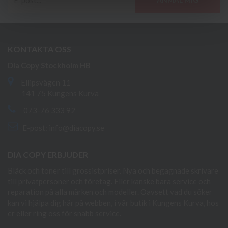
KONTAKTA OSS
Dia Copy Stockholm HB
Ellipsvägen 11
141 75 Kungens Kurva
073-76 333 92
E-post:
info@diacopy.se
DIA COPY ERBJUDER
Bläck och toner till grossistpriser. Nya och begagnade skrivare
till privatpersoner och företag. Eller kanske bara service och
reparation på alla märken och modeller. Oavsett vad du söker
kan vi hjälpa dig här på webben, i vår butik i Kungens Kurva, hos
er eller ring oss för snabb service.