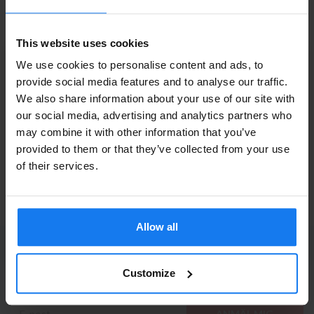
Original
Läs mer
This website uses cookies
HP 83A (CF283A) Svart Toner (Original HP)
We use cookies to personalise content and ads, to
provide social media features and to analyse our traffic.
809 kr
We also share information about your use of our site with
INFO
895 kr
Privatperson eller
our social media, advertising and analytics partners who
may combine it with other information that you’ve
företagare?
HP 83X (CF283X) Svart Toner (Original HP)
provided to them or that they’ve collected from your use
Se våra priser med eller utan moms
of their services.
869 kr
Vänligen välj privat om du vill se priser inklusive moms
969 kr
eller företag för priser exklusive moms.
Allow all
PRIVAT
FÖRETAG
PRENUMERERA PÅ NYHETSBREVET
Ta del av våra bästa erbjudanden och spännande
Customize
produktnyheter!
ANMÄL MIG