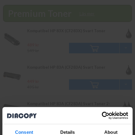
finns i lager vänligen bevaka produkten så återkommer vi till dig.
Alla beställningar som görs innan 16.00 skickas samma dag. Du
Premium Toner
kan även snabbt och enkelt köpa bläck och toner till din HP
Läs mer
Laserjet Pro MFP M 226 i vår butik på Ellipsvägen 11 i Kungens
Kurva. Våra butikspriser är detsamma som webbpriser.
Kompatibel HP 83X (CF283X) Svart Toner
Välkommen in!
489 kr
549 kr
Kompatibel HP 83A (CF283A) Svart Toner
449 kr
495 kr
Kompatibel HP 83A (CF283A) Svart Toner 2-
Pack
809 kr
895 kr
Consent
Details
About