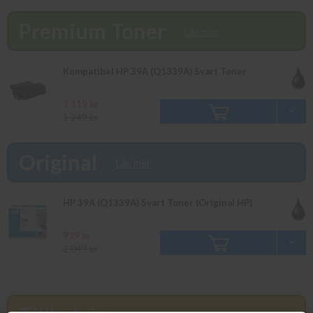
bevaka produkten så återkommer vi till dig. Alla beställningar
som görs innan 16.00 skickas samma dag. Du kan även snabbt
Premium Toner
och enkelt köpa bläck och toner till din HP Laserjet 4300 i vår
Läs mer
butik på Ellipsvägen 11 i Kungens Kurva. Våra butikspriser är
detsamma som webbpriser. Välkommen in!
Kompatibel HP 39A (Q1339A) Svart Toner
1 119 kr
1 249 kr
Original
Läs mer
HP 39A (Q1339A) Svart Toner (Original HP)
939 kr
1 049 kr