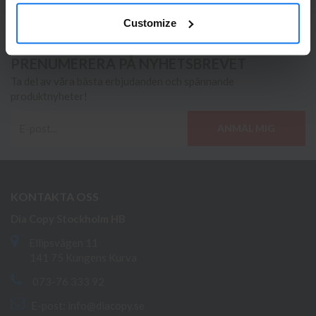
995 kr
Customize
PRENUMERERA PÅ NYHETSBREVET
Ta del av våra bästa erbjudanden och spännande
produktnyheter!
ANMÄL MIG
KONTAKTA OSS
Dia Copy Stockholm HB
Ellipsvägen 11
141 75 Kungens Kurva
073-76 333 92
E-post:
info@diacopy.se