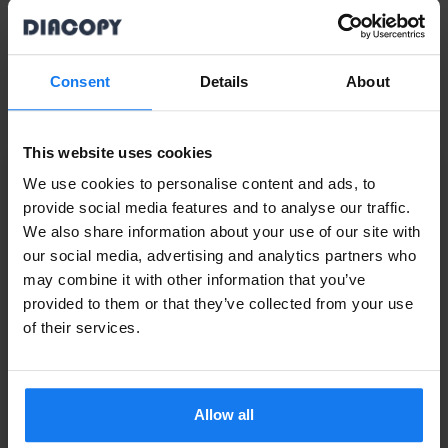
Tillbehör
Läs mer
HP Q2439A Duplex (Begagnad)
Till HP LaserJet 4200 och 4300 serien
Consent
Details
About
449 kr
495 kr
This website uses cookies
We use cookies to personalise content and ads, to
HP Q2437A Maintenance Kit (Original HP)
provide social media features and to analyse our traffic.
2 699 kr
We also share information about your use of our site with
2 995 kr
Privatperson eller
our social media, advertising and analytics partners who
may combine it with other information that you’ve
företagare?
HP Q2443B Häftningsfunktion (Begagnad)
provided to them or that they’ve collected from your use
1 119 kr
Se våra priser med eller utan moms
of their services.
1 249 kr
Vänligen välj privat om du vill se priser inklusive moms
eller företag för priser exklusive moms.
HP Q2442A Sorterare (Begagnad)
Allow all
PRIVAT
FÖRETAG
899 kr