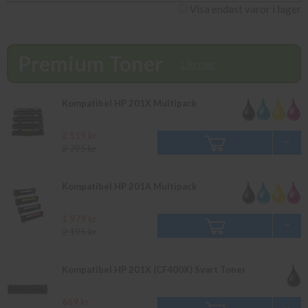
av jämfört med original. Dia Copy
Visa endast varor i lager
rekommenderar er att köpa HP
201X 4 Pack till er skrivare HP Color Laserjet Pro MFP M277N.
Premium Toner
Läs mer
Kompatibel HP 201X Multipack
2 519 kr
2 795 kr
Kompatibel HP 201A Multipack
1 979 kr
2 195 kr
Kompatibel HP 201X (CF400X) Svart Toner
669 kr