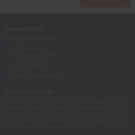
KONTAKTA OSS
Dia Copy Stockholm HB
Ellipsvägen 11
141 75 Kungens Kurva
073-76 333 92
E-post:
info@diacopy.se
DIA COPY ERBJUDER
Bläck och toner till grossistpriser. Nya och begagnade skrivare
till privatpersoner och företag. Eller kanske bara service och
reparation på alla märken och modeller. Oavsett vad du söker
kan vi hjälpa dig här på webben, i vår butik i Kungens Kurva, hos
er eller ring oss för snabb service.