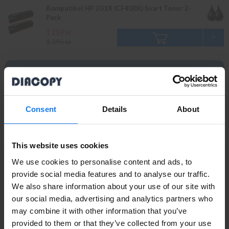
Kompatibel HP 201X (CF400X) Svart Toner 2-
Pack
1 259 kr
1 395 kr
Original
Läs mer
HP 201A (CF400A) Svart Toner (Original HP)
Consent
Details
About
1 119 kr
This website uses cookies
We use cookies to personalise content and ads, to
HP 201X (CF400X) Svart Toner (Original HP)
provide social media features and to analyse our traffic.
We also share information about your use of our site with
Privatperson eller
1 449 kr
our social media, advertising and analytics partners who
may combine it with other information that you’ve
företagare?
provided to them or that they’ve collected from your use
HP 201A (CF401A) Cyan Toner (Original HP)