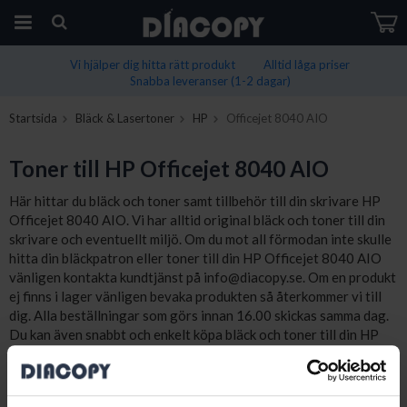
Vi hjälper dig hitta rätt produkt
Alltid låga priser
Snabba leveranser (1-2 dagar)
Produkten har blivit tillagd i varukorgen
Startsida
Bläck & Lasertoner
HP
Officejet 8040 AIO
Toner till HP Officejet 8040 AIO
Här hittar du bläck och toner samt tillbehör till din skrivare HP
Officejet 8040 AIO. Vi har alltid original bläck och toner till din
skrivare och eventuellt miljö. Om du mot all förmodan inte skulle
hitta din bläckpatron eller toner till din HP Officejet 8040 AIO
vänligen kontakta kundtjänst på info@diacopy.se. Om en produkt
ej finns i lager vänligen bevaka produkten så återkommer vi till
dig. Alla beställningar som görs innan 16.00 skickas samma dag.
Du kan även snabbt och enkelt köpa bläck och toner till din HP
Officejet 8040 AIO i vår butik på Ellipsvägen 11 i Kungens
Kurva. Våra butikspriser är detsamma som webbpriser.
Välkommen in!