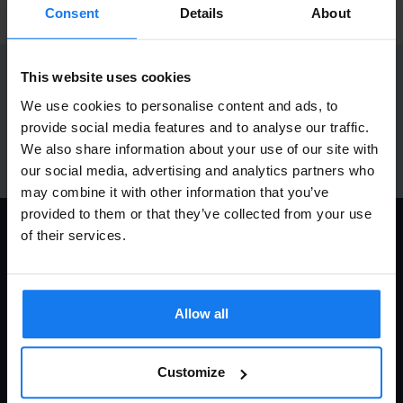
Consent
Details
About
BYT MODELL
PRENUMERERA PÅ NYHETSBREVET
This website uses cookies
Ta del av våra bästa erbjudanden och spännande
We use cookies to personalise content and ads, to
produktnyheter!
provide social media features and to analyse our traffic.
We also share information about your use of our site with
ANMÄL MIG
our social media, advertising and analytics partners who
may combine it with other information that you’ve
provided to them or that they’ve collected from your use
of their services.
KONTAKTA OSS
Dia Copy Stockholm HB
Ellipsvägen 11
Allow all
141 75 Kungens Kurva
073-76 333 92
Customize
E-post:
info@diacopy.se