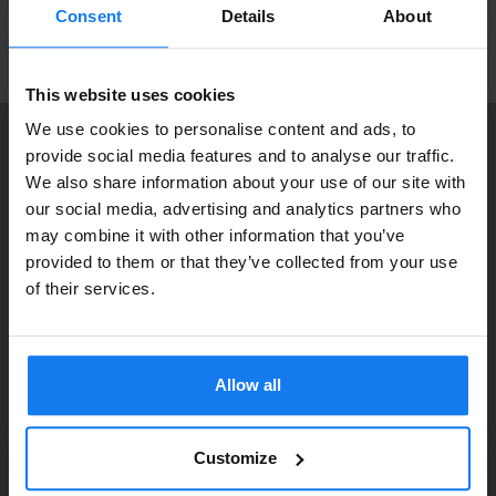
produktnyheter!
Consent
Details
About
ANMÄL MIG
This website uses cookies
We use cookies to personalise content and ads, to
provide social media features and to analyse our traffic.
KONTAKTA OSS
We also share information about your use of our site with
Dia Copy Stockholm HB
Privatperson eller
our social media, advertising and analytics partners who
Ellipsvägen 11
may combine it with other information that you’ve
företagare?
141 75 Kungens Kurva
provided to them or that they’ve collected from your use
Se våra priser med eller utan moms
of their services.
073-76 333 92
Vänligen välj privat om du vill se priser inklusive moms
E-post:
info@diacopy.se
eller företag för priser exklusive moms.
Allow all
DIA COPY ERBJUDER
PRIVAT
FÖRETAG
Bläck och toner till grossistpriser. Nya och begagnade skrivare
till privatpersoner och företag. Eller kanske bara service och
Customize
reparation på alla märken och modeller. Oavsett vad du söker
kan vi hjälpa dig här på webben, i vår butik i Kungens Kurva, hos