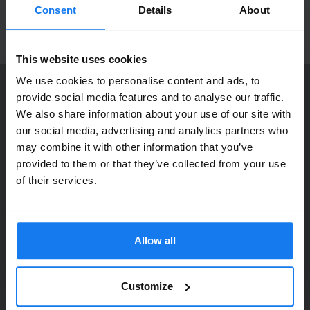
produktnyheter!
Consent
Details
About
ANMÄL MIG
This website uses cookies
We use cookies to personalise content and ads, to
provide social media features and to analyse our traffic.
KONTAKTA OSS
We also share information about your use of our site with
Dia Copy Stockholm HB
Privatperson eller
our social media, advertising and analytics partners who
Ellipsvägen 11
may combine it with other information that you’ve
företagare?
141 75 Kungens Kurva
provided to them or that they’ve collected from your use
Se våra priser med eller utan moms
of their services.
073-76 333 92
Vänligen välj privat om du vill se priser inklusive moms
E-post:
info@diacopy.se
eller företag för priser exklusive moms.
Allow all
DIA COPY ERBJUDER
PRIVAT
FÖRETAG
Bläck och toner till grossistpriser. Nya och begagnade skrivare
till privatpersoner och företag. Eller kanske bara service och
Customize
reparation på alla märken och modeller. Oavsett vad du söker
kan vi hjälpa dig här på webben, i vår butik i Kungens Kurva, hos