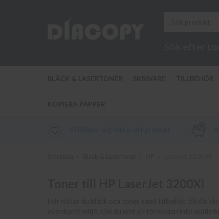
Sök efter to
BLÄCK & LASERTONER
SKRIVARE
TILLBEHÖR
KOPIERA PAPPER
Vi hjälper dig hitta rätt produkt
Al
Startsida
Bläck & Lasertoner
HP
Laserjet 3200 XI
Toner till HP LaserJet 3200XI
Här hittar du bläck och toner samt tillbehör till din sk
eventuellt miljö. Om du mot all förmodan inte skulle h