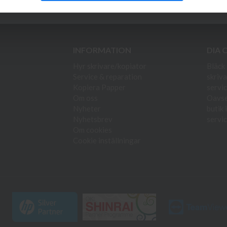
duktnyheter!
INFORMATION
DIA 
Hyr skrivare/kopiator
Bläck 
Service & reparation
skriva
Kopiera Papper
servic
Om oss
Oavset
Nyheter
butik 
Nyhetsbrev
servic
Om cookies
Cookie inställningar