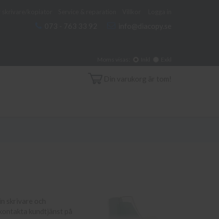
 skrivare/kopiator
Service & reparation
Villkor
Logga in
073 - 763 33 92
info@diacopy.se
Moms visas:
Inkl
Exkl
Din varukorg är tom!
din skrivare och
 kontakta kundtjänst på