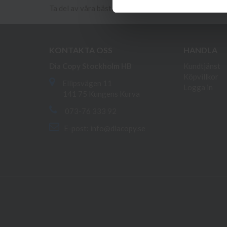
Ta del av våra bästa erbjudanden och spännande pro
KONTAKTA OSS
HANDLA
Dia Copy Stockholm HB
Kundtjänst
Köpvillkor
Ellipsvägen 11
Logga in
141 75 Kungens Kurva
073-76 333 92
E-post:
info@diacopy.se