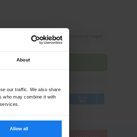
om görs innan 16.00
ägen 11 i Kungens Kurva.
Visa endast varor i lager
About
Pris inkl. moms
Antal
se our traffic. We also share
309 kr
ers who may combine it with
349 kr
 services.
Allow all