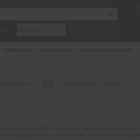
Hyr
ner
KAMPANJER
HYRA SKRIVARE
SERVICE & REPARATION
ltid låga priser
Snabba leveranser (1-2 dagar)
rivare HP Laserjet 3200 XI. Vi har alltid original bläck och toner till 
itta din bläckpatron eller toner till din HP Laserjet 3200 XI vänligen