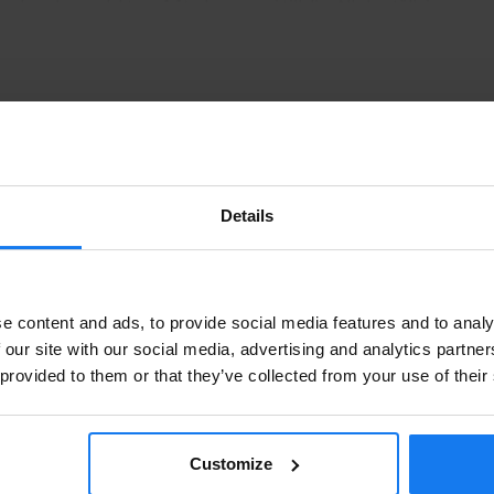
gen bevaka produkten så återkommer vi till dig. Alla beställningar s
 bläck och toner till din HP Laserjet 3200 XI i vår butik på Ellipsv
ommen in!
is fallande
Senast inlagd
Details
Artikelnr
Sidor
Fabrikat
Leverans
Privatperson eller företagare?
e content and ads, to provide social media features and to analy
Se våra priser med eller utan moms
 our site with our social media, advertising and analytics partn
PC4092A
2500
Premium
I lager
 provided to them or that they’ve collected from your use of their
Vänligen välj privat om du vill se priser inklusive moms eller
företag för priser exklusive moms.
PRIVAT
FÖRETAG
Customize