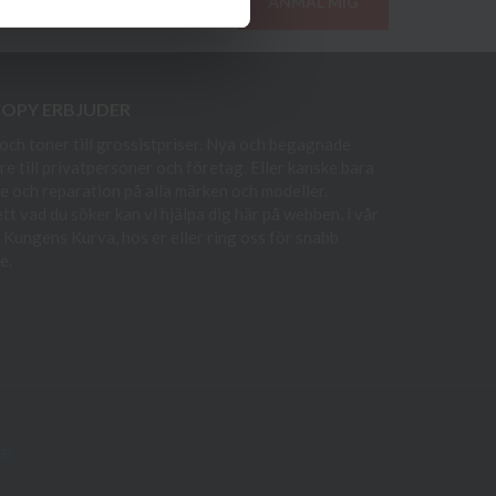
ANMÄL MIG
COPY ERBJUDER
och toner till grossistpriser. Nya och begagnade
re till privatpersoner och företag. Eller kanske bara
e och reparation på alla märken och modeller.
t vad du söker kan vi hjälpa dig här på webben, i vår
i Kungens Kurva, hos er eller ring oss för snabb
e.