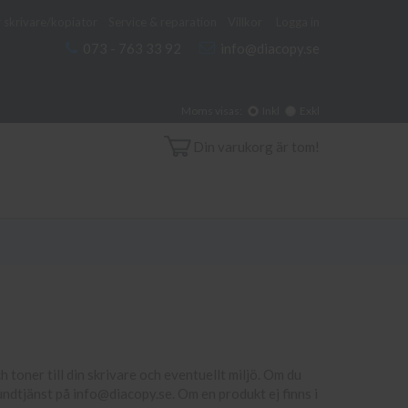
 skrivare/kopiator
Service & reparation
Villkor
Logga in
073 - 763 33 92
info@diacopy.se
Moms visas:
Inkl
Exkl
Din varukorg är tom!
 toner till din skrivare och eventuellt miljö. Om du
ndtjänst på info@diacopy.se. Om en produkt ej finns i