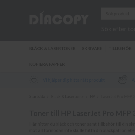
Sök efter to
BLÄCK & LASERTONER
SKRIVARE
TILLBEHÖR
KOPIERA PAPPER
Vi hjälper dig hitta rätt produkt
Al
Startsida
Bläck & Lasertoner
HP
LaserJet Pro MFP
Toner till HP LaserJet Pro MFP
Här hittar du bläck och toner samt tillbehör till din 
mot all förmodan inte skulle hitta din bläckpatron el