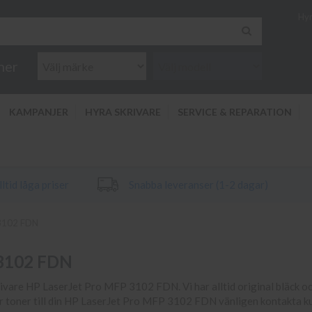
Hyr
ner
KAMPANJER
HYRA SKRIVARE
SERVICE & REPARATION
ltid låga priser
Snabba leveranser (1-2 dagar)
 3102 FDN
 3102 FDN
skrivare HP LaserJet Pro MFP 3102 FDN. Vi har alltid original bläck och
ler toner till din HP LaserJet Pro MFP 3102 FDN vänligen kontakta ku