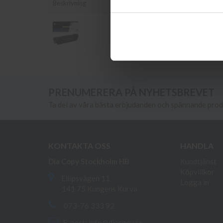
Beskrivning
Original HP 139A (W1390A) Svart
Toner
PRENUMERERA PÅ NYHETSBREVET
Ta del av våra bästa erbjudanden och spännande pro
KONTAKTA OSS
HANDLA
Dia Copy Stockholm HB
Kundtjänst
Köpvillkor
Ellipsvägen 11
Logga in
141 75 Kungens Kurva
073-76 333 92
E-post:
info@diacopy.se