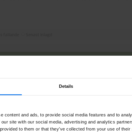
 dig. Alla beställningar som görs innan 16.00 skickas samma dag. Du 
ipsvägen 11 i Kungens Kurva. Våra butikspriser är detsamma som we
is fallande
Senast inlagd
Artikelnr
Sidor
Fabrikat
Leverans
Details
t
PW1390A
1500
Premium
I lager
Privatperson eller företagare?
e content and ads, to provide social media features and to analy
Se våra priser med eller utan moms
 our site with our social media, advertising and analytics partn
 provided to them or that they’ve collected from your use of their
Vänligen välj privat om du vill se priser inklusive moms eller