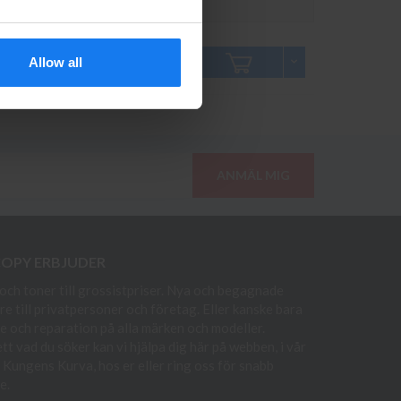
Pris inkl. moms
Antal
669 kr
Allow all
749 kr
ANMÄL MIG
COPY ERBJUDER
och toner till grossistpriser. Nya och begagnade
re till privatpersoner och företag. Eller kanske bara
e och reparation på alla märken och modeller.
t vad du söker kan vi hjälpa dig här på webben, i vår
i Kungens Kurva, hos er eller ring oss för snabb
e.