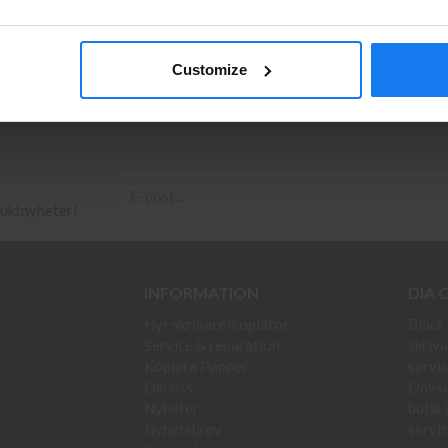
Artikelnr
Sidor
Fabrikat
Leverans
företag för priser exklusive moms.
PRIVAT
FÖRETAG
Customize
W1390A
1500
Original
I lager
duktnyheter!
INFORMATION
DIA 
Hyr skrivare/kopiator
Bläck 
Service & reparation
skriva
Kopiera Papper
servic
Om oss
Oavset
Nyheter
butik 
Nyhetsbrev
servic