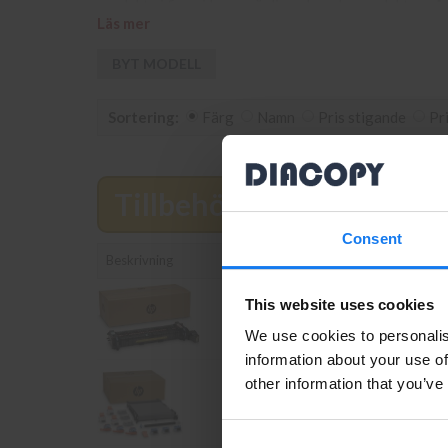
produkt ej finns i lager vänligen bevaka produkten så
Läs mer
bläck och toner till din HP Color Laserjet Managed E
BYT MODELL
Sortering:
Färg
Namn
Pris stigande
Pr
Tillbehör
Läs mer
Consent
Beskrivning
This website uses cookies
HP P1B92A Maintenance Kit (Origin
We use cookies to personalis
information about your use of
other information that you’ve
HP P1B93A Transfer Kit (Original)