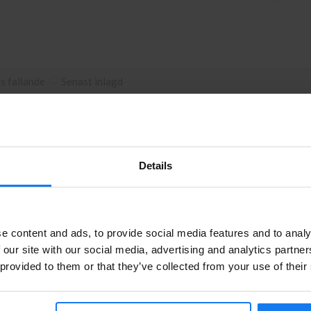
 återkommer vi till dig. Alla beställningar som görs innan 16.00 ski
 65060 DN i vår butik på Ellipsvägen 11 i Kungens Kurva. Våra buti
is fallande
Senast inlagd
Details
Artikelnr
Sidor
Fabrikat
Leverans
Privatperson eller företagare?
al)
P1B92A
150 000
HP
Beställningsvara
e content and ads, to provide social media features and to analy
Se våra priser med eller utan moms
 our site with our social media, advertising and analytics partn
 provided to them or that they’ve collected from your use of their
Vänligen välj privat om du vill se priser inklusive moms eller
företag för priser exklusive moms.
P1B93A
150 000
HP
I lager
PRIVAT
FÖRETAG