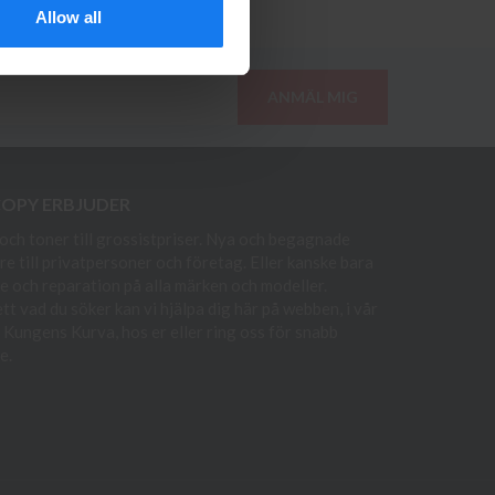
Allow all
ANMÄL MIG
COPY ERBJUDER
och toner till grossistpriser. Nya och begagnade
re till privatpersoner och företag. Eller kanske bara
e och reparation på alla märken och modeller.
t vad du söker kan vi hjälpa dig här på webben, i vår
i Kungens Kurva, hos er eller ring oss för snabb
e.