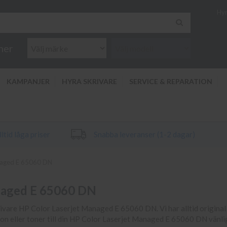
Hyr
ner
KAMPANJER
HYRA SKRIVARE
SERVICE & REPARATION
ltid låga priser
Snabba leveranser (1-2 dagar)
naged E 65060 DN
anaged E 65060 DN
krivare HP Color Laserjet Managed E 65060 DN. Vi har alltid original b
tron eller toner till din HP Color Laserjet Managed E 65060 DN vänl