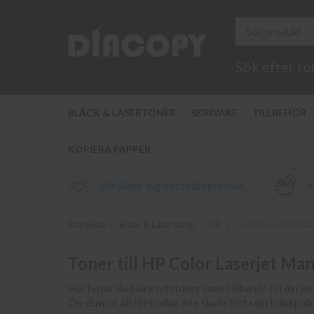
Sök efter to
BLÄCK & LASERTONER
SKRIVARE
TILLBEHÖR
KOPIERA PAPPER
Vi hjälper dig hitta rätt produkt
Al
Startsida
Bläck & Lasertoner
HP
Color Laserjet Ma
Toner till HP Color Laserjet M
Här hittar du bläck och toner samt tillbehör till din s
Om du mot all förmodan inte skulle hitta din bläckpa