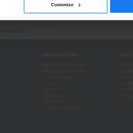
Customize
duktnyheter!
INFORMATION
DIA 
Hyr skrivare/kopiator
Bläck 
Service & reparation
skriva
Kopiera Papper
servic
Om oss
Oavset
Nyheter
butik 
Nyhetsbrev
servic
Om cookies
Cookie inställningar