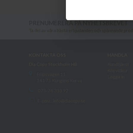
PRENUMERERA PÅ NYHETSBREVET
Ta del av våra bästa erbjudanden och spännande pro
KONTAKTA OSS
HANDLA
Dia Copy Stockholm HB
Kundtjänst
Köpvillkor
Ellipsvägen 11
Logga in
141 75 Kungens Kurva
073-76 333 92
E-post:
info@diacopy.se