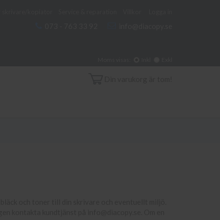
 skrivare/kopiator
Service & reparation
Villkor
Logga in
073 - 763 33 92
info@diacopy.se
Moms visas:
Inkl
Exkl
Din varukorg är tom!
läck och toner till din skrivare och eventuellt miljö.
igen kontakta kundtjänst på info@diacopy.se. Om en