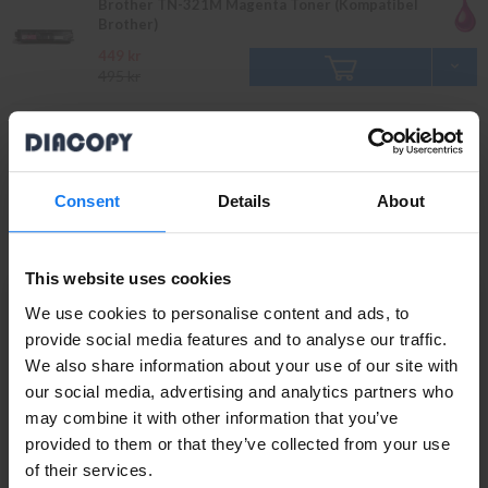
Brother TN-321M Magenta Toner (Kompatibel
Brother)
449 kr
495 kr
Original
Läs mer
Consent
Details
About
Brother TN-321BK Svart Toner (Original Brother)
579 kr
INFO
This website uses cookies
649 kr
We use cookies to personalise content and ads, to
provide social media features and to analyse our traffic.
Brother TN-326BK Svart Toner (Original Brother)
We also share information about your use of our site with
Privatperson eller
our social media, advertising and analytics partners who
579 kr
INFO
649 kr
may combine it with other information that you’ve
företagare?
provided to them or that they’ve collected from your use
Se våra priser med eller utan moms
of their services.
Brother TN-329BK Svart Toner (Original Brother)