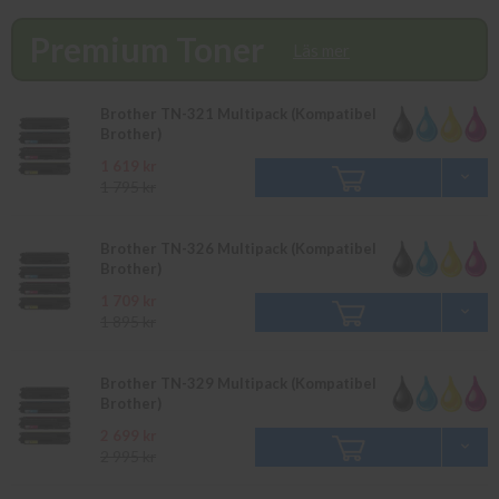
finns i lager vänligen bevaka produkten så återkommer vi till dig.
Alla beställningar som görs innan 16.00 skickas samma dag. Du
Premium Toner
kan även snabbt och enkelt köpa bläck och toner till din Brother
Läs mer
MFC-L 8850 CDW i vår butik på Ellipsvägen 11 i Kungens Kurva.
Våra butikspriser är detsamma som webbpriser. Välkommen in!
Brother TN-321 Multipack (Kompatibel
Brother)
1 619 kr
1 795 kr
Brother TN-326 Multipack (Kompatibel
Brother)
1 709 kr
1 895 kr
Brother TN-329 Multipack (Kompatibel
Brother)
2 699 kr
2 995 kr