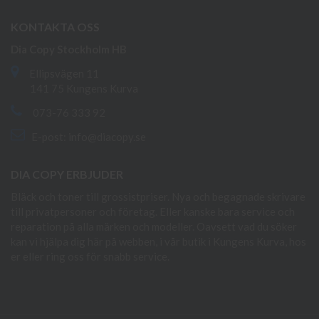
KONTAKTA OSS
Dia Copy Stockholm HB
Ellipsvägen 11
141 75 Kungens Kurva
073-76 333 92
E-post:
info@diacopy.se
DIA COPY ERBJUDER
Bläck och toner till grossistpriser. Nya och begagnade skrivare
till privatpersoner och företag. Eller kanske bara service och
reparation på alla märken och modeller. Oavsett vad du söker
kan vi hjälpa dig här på webben, i vår butik i Kungens Kurva, hos
er eller ring oss för snabb service.