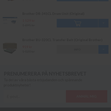
Brother DR-341CL Drum Unit (Original)
1 529 kr
1 695 kr
Brother BU-320CL Transfer Belt (Original Brother)
919 kr
INFO
1 020 kr
PRENUMERERA PÅ NYHETSBREVET
Ta del av våra bästa erbjudanden och spännande
produktnyheter!
ANMÄL MIG