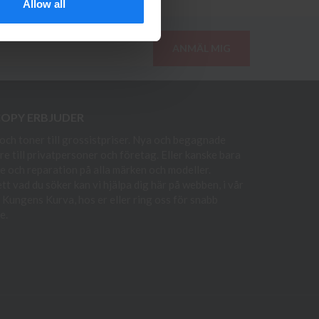
Allow all
ANMÄL MIG
COPY ERBJUDER
och toner till grossistpriser. Nya och begagnade
re till privatpersoner och företag. Eller kanske bara
e och reparation på alla märken och modeller.
t vad du söker kan vi hjälpa dig här på webben, i vår
i Kungens Kurva, hos er eller ring oss för snabb
e.