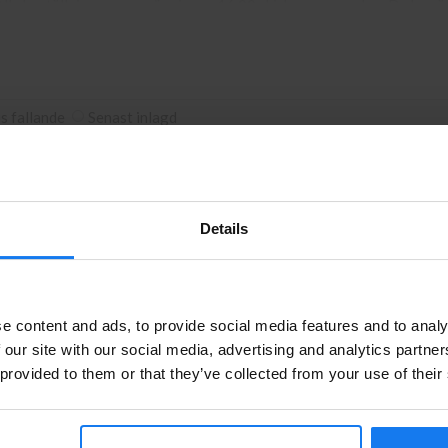
Alla beställningar som görs innan 16.00 skickas samma dag. Du kan äv
gen 11 i Kungens Kurva. Våra butikspriser är detsamma som webbpris
is fallande
Senast inlagd
Details
Artikelnr
Sidor
Fabrikat
Leverans
Privatperson eller företagare?
TN-200
2200
Brother
I lager
e content and ads, to provide social media features and to analy
Se våra priser med eller utan moms
 our site with our social media, advertising and analytics partn
 provided to them or that they’ve collected from your use of their
Vänligen välj privat om du vill se priser inklusive moms eller
ginal
DR-200
8000
Brother
I lager
företag för priser exklusive moms.
PRIVAT
FÖRETAG