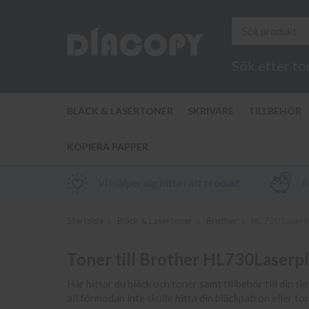
Sök efter to
BLÄCK & LASERTONER
SKRIVARE
TILLBEHÖR
KOPIERA PAPPER
Vi hjälper dig hitta rätt produkt
Al
Startsida
Bläck & Lasertoner
Brother
HL 730 Laserp
Toner till Brother HL730Laser
Här hittar du bläck och toner samt tillbehör till din s
all förmodan inte skulle hitta din bläckpatron eller t