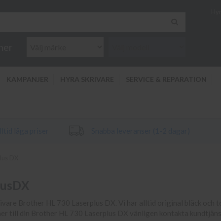
Hyr
ner
KAMPANJER
HYRA SKRIVARE
SERVICE & REPARATION
ltid låga priser
Snabba leveranser (1-2 dagar)
lus DX
plusDX
krivare Brother HL 730 Laserplus DX. Vi har alltid original bläck och t
oner till din Brother HL 730 Laserplus DX vänligen kontakta kundtjäns