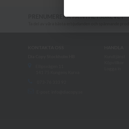
PRENUMERERA PÅ NYHETSBREVET
Ta del av våra bästa erbjudanden och spännande pro
KONTAKTA OSS
HANDLA
Dia Copy Stockholm HB
Kundtjänst
Köpvillkor
Ellipsvägen 11
Logga in
141 75 Kungens Kurva
073-76 333 92
E-post:
info@diacopy.se