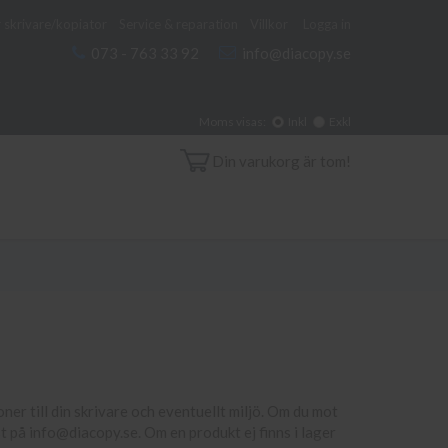
 skrivare/kopiator
Service & reparation
Villkor
Logga in
073 - 763 33 92
info@diacopy.se
Moms visas:
Inkl
Exkl
Din varukorg är tom!
oner till din skrivare och eventuellt miljö. Om du mot
t på info@diacopy.se. Om en produkt ej finns i lager