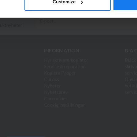
Customize
duktnyheter!
INFORMATION
DIA 
Hyr skrivare/kopiator
Bläck 
Service & reparation
skriva
Kopiera Papper
servic
Om oss
Oavset
Nyheter
butik 
Nyhetsbrev
servic
Om cookies
Cookie inställningar