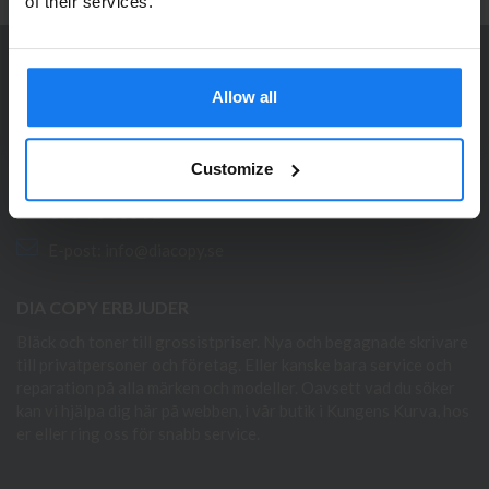
Se våra priser med eller utan moms
of their services.
Vänligen välj privat om du vill se priser inklusive moms
eller företag för priser exklusive moms.
KONTAKTA OSS
Allow all
PRIVAT
FÖRETAG
Dia Copy Stockholm HB
Ellipsvägen 11
Customize
141 75 Kungens Kurva
073-76 333 92
E-post:
info@diacopy.se
DIA COPY ERBJUDER
Bläck och toner till grossistpriser. Nya och begagnade skrivare
till privatpersoner och företag. Eller kanske bara service och
reparation på alla märken och modeller. Oavsett vad du söker
kan vi hjälpa dig här på webben, i vår butik i Kungens Kurva, hos
er eller ring oss för snabb service.