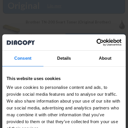
som webbpriser. Välkommen in!
Original
Läs mer
Brother TN-200 Svart Toner (Original Brother)
179 kr
199 kr
Brother DR-200 Trumma/Drum (Original Brother)
Consent
Details
About
1 349 kr
1 495 kr
This website uses cookies
We use cookies to personalise content and ads, to
provide social media features and to analyse our traffic.
PRENUMERERA PÅ NYHETSBREVET
We also share information about your use of our site with
Ta del av våra bästa erbjudanden och spännande
Privatperson eller
our social media, advertising and analytics partners who
produktnyheter!
may combine it with other information that you’ve
företagare?
ANMÄL MIG
provided to them or that they’ve collected from your use