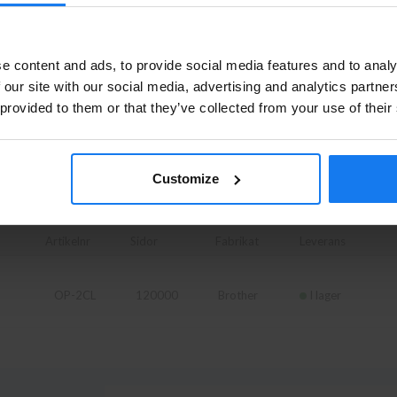
l
TN-02Y
8500
Brother
Finns ej i lager
Privatperson eller företagare?
e content and ads, to provide social media features and to analy
Se våra priser med eller utan moms
 our site with our social media, advertising and analytics partn
TN-02M
8500
Brother
Finns ej i lager
 provided to them or that they’ve collected from your use of their
Vänligen välj privat om du vill se priser inklusive moms eller
företag för priser exklusive moms.
PRIVAT
FÖRETAG
Customize
Artikelnr
Sidor
Fabrikat
Leverans
OP-2CL
120000
Brother
I lager