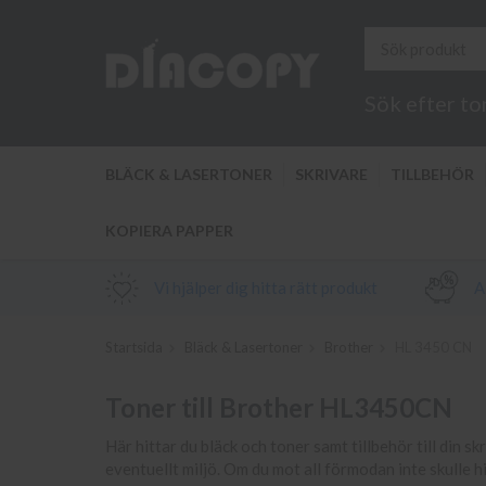
Sök efter to
BLÄCK & LASERTONER
SKRIVARE
TILLBEHÖR
KOPIERA PAPPER
Vi hjälper dig hitta rätt produkt
Al
Startsida
Bläck & Lasertoner
Brother
HL 3450 CN
Toner till Brother HL3450CN
Här hittar du bläck och toner samt tillbehör till din sk
eventuellt miljö. Om du mot all förmodan inte skulle h