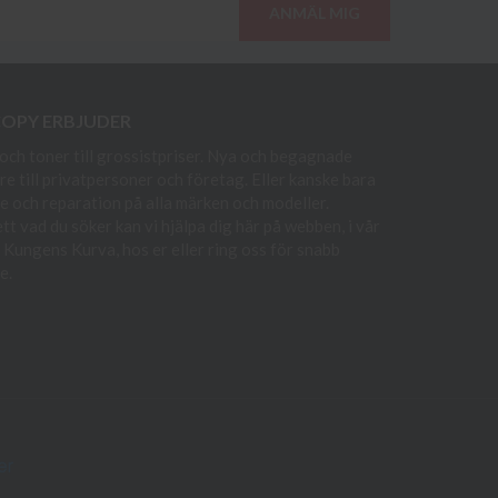
ANMÄL MIG
COPY ERBJUDER
och toner till grossistpriser. Nya och begagnade
re till privatpersoner och företag. Eller kanske bara
e och reparation på alla märken och modeller.
t vad du söker kan vi hjälpa dig här på webben, i vår
i Kungens Kurva, hos er eller ring oss för snabb
e.