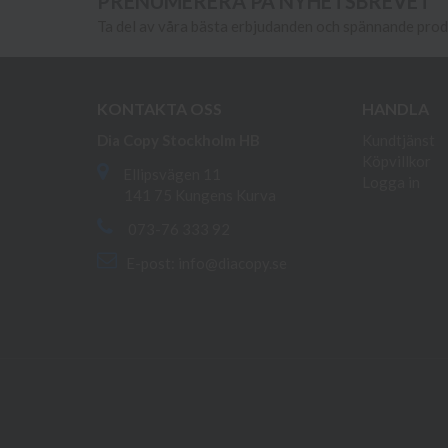
PRENUMERERA PÅ NYHETSBREVET
Ta del av våra bästa erbjudanden och spännande pro
KONTAKTA OSS
HANDLA
Dia Copy Stockholm HB
Kundtjänst
Köpvillkor
Ellipsvägen 11
Logga in
141 75 Kungens Kurva
073-76 333 92
E-post:
info@diacopy.se