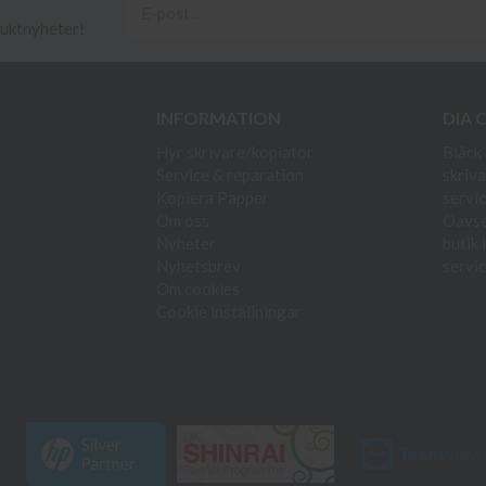
duktnyheter!
INFORMATION
DIA 
Hyr skrivare/kopiator
Bläck 
Service & reparation
skriva
Kopiera Papper
servic
Om oss
Oavset
Nyheter
butik 
Nyhetsbrev
servic
Om cookies
Cookie inställningar