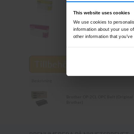
Brother TN-02Y Gul Toner (Origina
Brother)
This website uses cookies
We use cookies to personalis
information about your use of
Brother TN-02M Magenta Toner
(Original Brother)
other information that you’ve
Tillbehör
Läs mer
Beskrivning
Brother OP-2CL OPC Belt (Original
Brother)