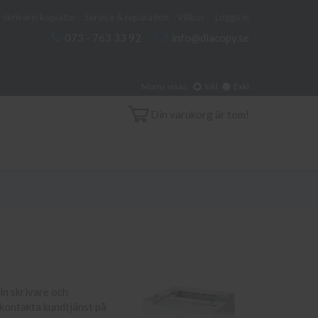
 skrivare/kopiator
Service & reparation
Villkor
Logga in
073 - 763 33 92
info@diacopy.se
Moms visas:
Inkl
Exkl
Din varukorg är tom!
din skrivare och
n kontakta kundtjänst på