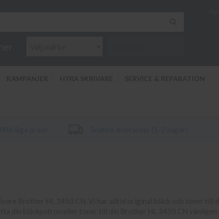
Hyr
ner
KAMPANJER
HYRA SKRIVARE
SERVICE & REPARATION
ltid låga priser
Snabba leveranser (1-2 dagar)
rivare Brother HL 3450 CN. Vi har alltid original bläck och toner till 
itta din bläckpatron eller toner till din Brother HL 3450 CN vänlige