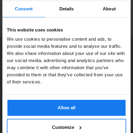
11 i Kungens Kurva. Våra butikspriser är detsamma som
Ta del av våra bästa erbjudanden och spännande
Consent
Details
About
webbpriser. Välkommen in!
produktnyheter!
ANMÄL MIG
This website uses cookies
We use cookies to personalise content and ads, to
provide social media features and to analyse our traffic.
KONTAKTA OSS
We also share information about your use of our site with
Privatperson eller
our social media, advertising and analytics partners who
Dia Copy Stockholm HB
may combine it with other information that you’ve
företagare?
Ellipsvägen 11
provided to them or that they’ve collected from your use
141 75 Kungens Kurva
Se våra priser med eller utan moms
of their services.
073-76 333 92
Vänligen välj privat om du vill se priser inklusive moms
eller företag för priser exklusive moms.
E-post:
info@diacopy.se
Allow all
PRIVAT
FÖRETAG
DIA COPY ERBJUDER
Bläck och toner till grossistpriser. Nya och begagnade skrivare
Customize
till privatpersoner och företag. Eller kanske bara service och