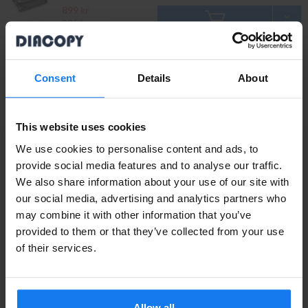
899 kr
995 kr
Brother DR-241BK Svart Trumma/Drum
(Kompatibel Brother)
Consent
Details
About
449 kr
495 kr
This website uses cookies
Brother DR-241C Cyan Trumma/Drum
We use cookies to personalise content and ads, to
(Kompatibel Brother)
provide social media features and to analyse our traffic.
449 kr
We also share information about your use of our site with
495 kr
Privatperson eller
our social media, advertising and analytics partners who
may combine it with other information that you’ve
företagare?
Brother DR-241Y Gul Trumma/Drum (Kompatibel
provided to them or that they’ve collected from your use
Brother)
Se våra priser med eller utan moms
of their services.
449 kr
Vänligen välj privat om du vill se priser inklusive moms
495 kr
eller företag för priser exklusive moms.
Allow all