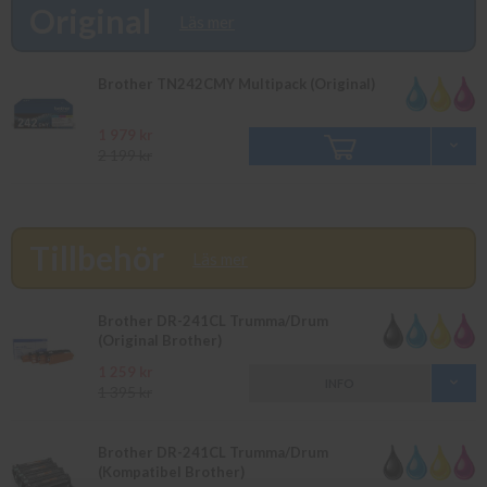
produkten så återkommer vi till dig. Alla beställningar som görs
Original
Läs mer
innan 16.00 skickas samma dag. Du kan även snabbt och enkelt
köpa bläck och toner till din Brother HL 3152 i vår butik på
Ellipsvägen 11 i Kungens Kurva. Våra butikspriser är detsamma
Brother TN242CMY Multipack (Original)
som webbpriser. Välkommen in!
1 979 kr
2 199 kr
Tillbehör
Läs mer
Brother DR-241CL Trumma/Drum
(Original Brother)
1 259 kr
INFO
1 395 kr
Brother DR-241CL Trumma/Drum
(Kompatibel Brother)