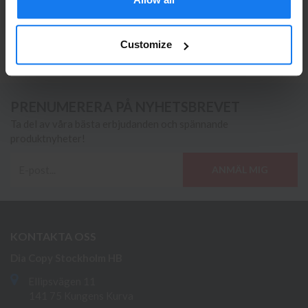
PRIVAT
FÖRETAG
Brother DR-241M Magenta Trumma/Drum
(Kompatibel Brother)
449 kr
Customize
495 kr
PRENUMERERA PÅ NYHETSBREVET
Ta del av våra bästa erbjudanden och spännande
produktnyheter!
ANMÄL MIG
KONTAKTA OSS
Dia Copy Stockholm HB
Ellipsvägen 11
141 75 Kungens Kurva