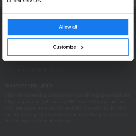
Se våra priser med eller utan moms
of their services.
Vänligen välj privat om du vill se priser inklusive moms
eller företag för priser exklusive moms.
KONTAKTA OSS
Allow all
PRIVAT
FÖRETAG
Dia Copy Stockholm HB
Ellipsvägen 11
Customize
141 75 Kungens Kurva
073-76 333 92
E-post:
info@diacopy.se
DIA COPY ERBJUDER
Bläck och toner till grossistpriser. Nya och begagnade skrivare
till privatpersoner och företag. Eller kanske bara service och
reparation på alla märken och modeller. Oavsett vad du söker
kan vi hjälpa dig här på webben, i vår butik i Kungens Kurva, hos
er eller ring oss för snabb service.