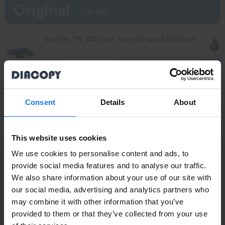
innan 16.00 skickas samma dag. Du kan även snabbt och enkelt
Original
Läs mer
köpa bläck och toner till din Brother HL 630 M i vår butik på
Ellipsvägen 11 i Kungens Kurva. Våra butikspriser är detsamma
som webbpriser. Välkommen in!
Brother TN-100 Svart Toner (Original Brother)
359 kr
INFO
399 kr
Brother DR-100 Trumma/Drum (Original Brother)
Consent
Details
About
1 349 kr
INFO
1 495 kr
This website uses cookies
We use cookies to personalise content and ads, to
provide social media features and to analyse our traffic.
PRENUMERERA PÅ NYHETSBREVET
We also share information about your use of our site with
Ta del av våra bästa erbjudanden och spännande
Privatperson eller
our social media, advertising and analytics partners who
produktnyheter!
may combine it with other information that you’ve
företagare?
ANMÄL MIG
provided to them or that they’ve collected from your use