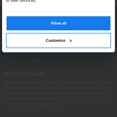
Se våra priser med eller utan moms
of their services.
Vänligen välj privat om du vill se priser inklusive moms
eller företag för priser exklusive moms.
KONTAKTA OSS
Allow all
PRIVAT
FÖRETAG
Dia Copy Stockholm HB
Ellipsvägen 11
Customize
141 75 Kungens Kurva
073-76 333 92
E-post:
info@diacopy.se
DIA COPY ERBJUDER
Bläck och toner till grossistpriser. Nya och begagnade skrivare
till privatpersoner och företag. Eller kanske bara service och
reparation på alla märken och modeller. Oavsett vad du söker
kan vi hjälpa dig här på webben, i vår butik i Kungens Kurva, hos
er eller ring oss för snabb service.