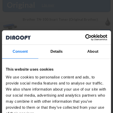
Välkommen in!
Original
Läs mer
Brother TN-100 Svart Toner (Original Brother)
359 kr
INFO
399 kr
Brother DR-100 Trumma/Drum (Original Brother)
Consent
Details
About
1 349 kr
INFO
1 495 kr
This website uses cookies
We use cookies to personalise content and ads, to
provide social media features and to analyse our traffic.
PRENUMERERA PÅ NYHETSBREVET
We also share information about your use of our site with
Ta del av våra bästa erbjudanden och spännande
Privatperson eller
our social media, advertising and analytics partners who
produktnyheter!
may combine it with other information that you’ve
företagare?
ANMÄL MIG
provided to them or that they’ve collected from your use