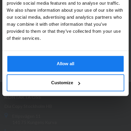
provide social media features and to analyse our traffic.
Brother)
We also share information about your use of our site with
449 kr
Privatperson eller
495 kr
our social media, advertising and analytics partners who
may combine it with other information that you’ve
företagare?
provided to them or that they’ve collected from your use
Se våra priser med eller utan moms
of their services.
PRENUMERERA PÅ NYHETSBREVET
Vänligen välj privat om du vill se priser inklusive moms
Ta del av våra bästa erbjudanden och spännande
eller företag för priser exklusive moms.
produktnyheter!
Allow all
PRIVAT
FÖRETAG
ANMÄL MIG
Customize
KONTAKTA OSS
Dia Copy Stockholm HB
Ellipsvägen 11
141 75 Kungens Kurva