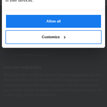
Se våra priser med eller utan moms
of their services.
Vänligen välj privat om du vill se priser inklusive moms
eller företag för priser exklusive moms.
KONTAKTA OSS
Allow all
PRIVAT
FÖRETAG
Dia Copy Stockholm HB
Ellipsvägen 11
Customize
141 75 Kungens Kurva
073-76 333 92
E-post:
info@diacopy.se
DIA COPY ERBJUDER
Bläck och toner till grossistpriser. Nya och begagnade skrivare
till privatpersoner och företag. Eller kanske bara service och
reparation på alla märken och modeller. Oavsett vad du söker
kan vi hjälpa dig här på webben, i vår butik i Kungens Kurva, hos
er eller ring oss för snabb service.