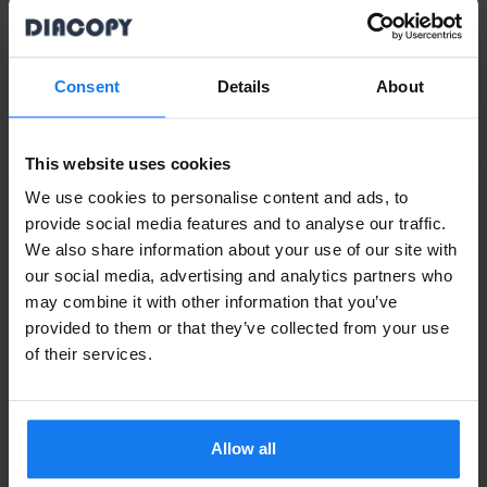
429 kr
479 kr
Consent
Details
About
Brother TN-130C Cyan Toner (Original Brother)
This website uses cookies
539 kr
We use cookies to personalise content and ads, to
599 kr
provide social media features and to analyse our traffic.
We also share information about your use of our site with
Brother TN-135C Cyan Toner (Original Brother)
Privatperson eller
our social media, advertising and analytics partners who
may combine it with other information that you’ve
företagare?
809 kr
provided to them or that they’ve collected from your use
895 kr
Se våra priser med eller utan moms
of their services.
Vänligen välj privat om du vill se priser inklusive moms
Brother TN-130Y Gul Toner (Original Brother)
eller företag för priser exklusive moms.
539 kr
Allow all
PRIVAT
FÖRETAG
599 kr