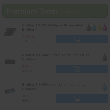
finns i lager vänligen bevaka produkten så återkommer vi till dig.
Alla beställningar som görs innan 16.00 skickas samma dag. Du
Premium Toner
kan även snabbt och enkelt köpa bläck och toner till din Brother
Läs mer
DCP-9440 CN i vår butik på Ellipsvägen 11 i Kungens Kurva.
Våra butikspriser är detsamma som webbpriser. Välkommen in!
Brother TN-135 Multipack (Kompatibel
Brother)
1 709 kr
1 895 kr
Brother TN-135BK Svart Toner (Kompatibel
Brother)
399 kr
450 kr
Brother TN-135C Cyan Toner (Kompatibel
Brother)
489 kr
549 kr