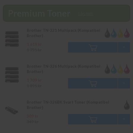
finns i lager vänligen bevaka produkten så återkommer vi till dig.
Alla beställningar som görs innan 16.00 skickas samma dag. Du
Premium Toner
kan även snabbt och enkelt köpa bläck och toner till din Brother
Läs mer
DCP-L 8400 CDN i vår butik på Ellipsvägen 11 i Kungens Kurva.
Våra butikspriser är detsamma som webbpriser. Välkommen in!
Brother TN-321 Multipack (Kompatibel
Brother)
1 619 kr
1 795 kr
Brother TN-326 Multipack (Kompatibel
Brother)
1 709 kr
1 895 kr
Brother TN-326BK Svart Toner (Kompatibel
Brother)
309 kr
349 kr