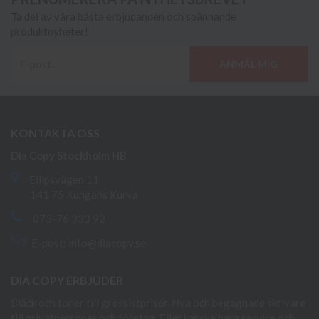
Ta del av våra bästa erbjudanden och spännande
produktnyheter!
ANMÄL MIG
KONTAKTA OSS
Dia Copy Stockholm HB
Ellipsvägen 11
141 75 Kungens Kurva
073-76 333 92
E-post:
info@diacopy.se
DIA COPY ERBJUDER
Bläck och toner till grossistpriser. Nya och begagnade skrivare
till privatpersoner och företag. Eller kanske bara service och