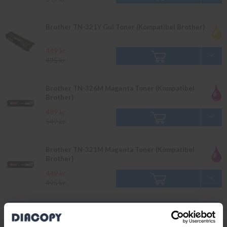
Brother TN-321Y Gul Toner (Kompatibel Brother)
449 kr
495 kr
Brother TN-326M Magenta Toner (Kompatibel
Brother)
489 kr
549 kr
Brother TN-321M Magenta Toner (Kompatibel
Brother)
449 kr
495 kr
Original
Läs mer