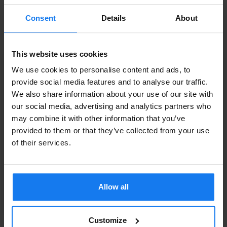
Consent
Details
About
Brother TN-321BK Svart Toner (Original Brother)
579 kr
INFO
649 kr
This website uses cookies
We use cookies to personalise content and ads, to
Brother TN-326BK Svart Toner (Original Brother)
provide social media features and to analyse our traffic.
We also share information about your use of our site with
Privatperson eller
579 kr
our social media, advertising and analytics partners who
INFO
649 kr
may combine it with other information that you’ve
företagare?
provided to them or that they’ve collected from your use
Brother TN-321C Cyan Toner (Original Brother)
Se våra priser med eller utan moms
of their services.
Vänligen välj privat om du vill se priser inklusive moms
849 kr
eller företag för priser exklusive moms.
949 kr
Allow all
PRIVAT
FÖRETAG
Brother TN-326C Cyan Toner (Original Brother)
Customize
1 119 kr