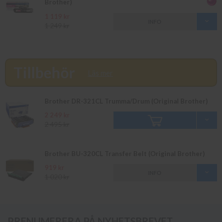
Brother)
1 119 kr
INFO
1 249 kr
Tillbehör
Läs mer
Brother DR-321CL Trumma/Drum (Original Brother)
2 249 kr
2 495 kr
Brother BU-320CL Transfer Belt (Original Brother)
919 kr
INFO
1 020 kr
PRENUMERERA PÅ NYHETSBREVET