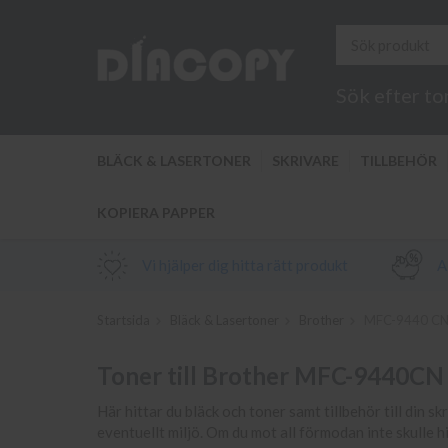
Sök efter to
BLÄCK & LASERTONER
SKRIVARE
TILLBEHÖR
KOPIERA PAPPER
Vi hjälper dig hitta rätt produkt
Al
Startsida
Bläck & Lasertoner
Brother
MFC-9440 C
Toner till Brother MFC-9440CN
Här hittar du bläck och toner samt tillbehör till din s
eventuellt miljö. Om du mot all förmodan inte skulle 