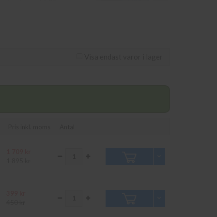
om görs innan 16.00
svägen 11 i Kungens
Visa endast varor i lager
Pris inkl. moms
Antal
1 709 kr
1 895 kr
399 kr
450 kr