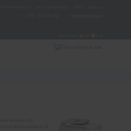
 skrivare/kopiator
Service & reparation
Villkor
Logga in
073 - 763 33 92
info@diacopy.se
Moms visas:
Inkl
Exkl
Din varukorg är tom!
l din skrivare och
gen kontakta kundtjänst på