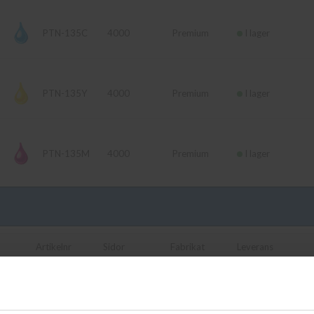
PTN-135C
4000
Premium
I lager
PTN-135Y
4000
Premium
I lager
PTN-135M
4000
Premium
I lager
Artikelnr
Sidor
Fabrikat
Leverans
TN-130BK
2500
Brother
Finns ej i lager