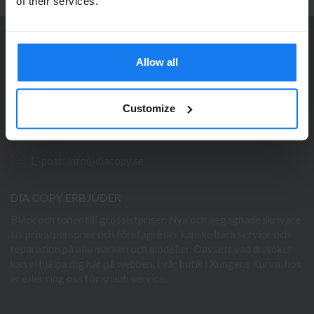
Se våra priser med eller utan moms
of their services.
Vänligen välj privat om du vill se priser inklusive moms
eller företag för priser exklusive moms.
KONTAKTA OSS
Allow all
PRIVAT
FÖRETAG
Dia Copy Stockholm HB
Ellipsvägen 11
Customize
141 75 Kungens Kurva
073-76 333 92
E-post:
info@diacopy.se
DIA COPY ERBJUDER
Bläck och toner till grossistpriser. Nya och begagnade skrivare
till privatpersoner och företag. Eller kanske bara service och
reparation på alla märken och modeller. Oavsett vad du söker
kan vi hjälpa dig här på webben, i vår butik i Kungens Kurva, hos
er eller ring oss för snabb service.