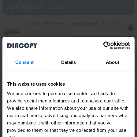
produkten så återkommer vi till dig. Alla beställningar som görs
Original
Läs mer
innan 16.00 skickas samma dag. Du kan även snabbt och enkelt
köpa bläck och toner till din Brother HL 1040 i vår butik på
Ellipsvägen 11 i Kungens Kurva. Våra butikspriser är detsamma
Brother TN-300 Svart Toner (Original Brother)
som webbpriser. Välkommen in!
269 kr
295 kr
Brother DR-300 Trumma/Drum (Original Brother)
Consent
Details
About
1 349 kr
INFO
1 495 kr
This website uses cookies
We use cookies to personalise content and ads, to
provide social media features and to analyse our traffic.
PRENUMERERA PÅ NYHETSBREVET
We also share information about your use of our site with
Ta del av våra bästa erbjudanden och spännande
Privatperson eller
our social media, advertising and analytics partners who
produktnyheter!
may combine it with other information that you’ve
företagare?
ANMÄL MIG
provided to them or that they’ve collected from your use