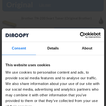
finns i lager vänligen bevaka produkten så återkommer vi till dig.
Original
Läs mer
Alla beställningar som görs innan 16.00 skickas samma dag. Du
kan även snabbt och enkelt köpa bläck och toner till din Brother
FAX 7550 MC i vår butik på Ellipsvägen 11 i Kungens Kurva.
Brother TN-200 Svart Toner (Original Brother)
Våra butikspriser är detsamma som webbpriser. Välkommen in!
179 kr
199 kr
Brother DR-200 Trumma/Drum (Original Brother)
Consent
Details
About
1 349 kr
1 495 kr
This website uses cookies
We use cookies to personalise content and ads, to
provide social media features and to analyse our traffic.
PRENUMERERA PÅ NYHETSBREVET
We also share information about your use of our site with
Ta del av våra bästa erbjudanden och spännande
Privatperson eller
our social media, advertising and analytics partners who
produktnyheter!
may combine it with other information that you’ve
företagare?
ANMÄL MIG
provided to them or that they’ve collected from your use