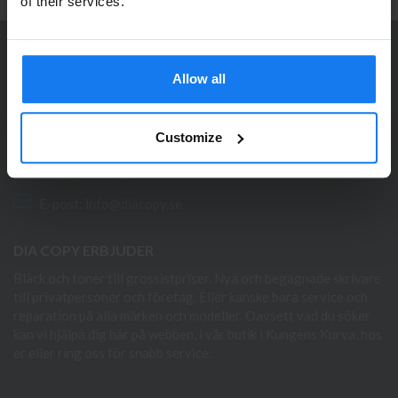
Se våra priser med eller utan moms
of their services.
Vänligen välj privat om du vill se priser inklusive moms
eller företag för priser exklusive moms.
KONTAKTA OSS
Allow all
PRIVAT
FÖRETAG
Dia Copy Stockholm HB
Ellipsvägen 11
Customize
141 75 Kungens Kurva
073-76 333 92
E-post:
info@diacopy.se
DIA COPY ERBJUDER
Bläck och toner till grossistpriser. Nya och begagnade skrivare
till privatpersoner och företag. Eller kanske bara service och
reparation på alla märken och modeller. Oavsett vad du söker
kan vi hjälpa dig här på webben, i vår butik i Kungens Kurva, hos
er eller ring oss för snabb service.