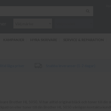
Hyr
ner
KAMPANJER
HYRA SKRIVARE
SERVICE & REPARATION
ltid låga priser
Snabba leveranser (1-2 dagar)
rivare Brother HL 5050. Vi har alltid original bläck och toner till din 
äckpatron eller toner till din Brother HL 5050 vänligen kontakta kund