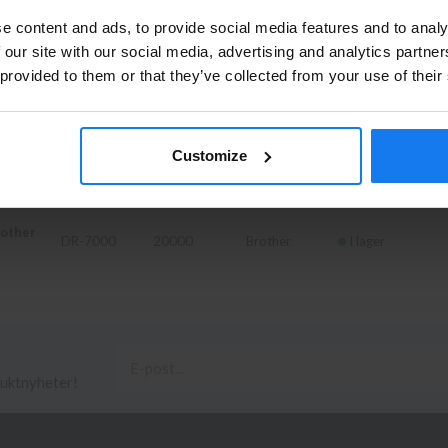
Privatperson eller företagare?
Artikelnr
Sidor
Fabrikat
Leverans
e content and ads, to provide social media features and to analy
Se våra priser med eller utan moms
 our site with our social media, advertising and analytics partn
TN-7300
3300
Brother
Finns ej i lager
 provided to them or that they’ve collected from your use of their
Vänligen välj privat om du vill se priser inklusive moms eller
företag för priser exklusive moms.
PRIVAT
FÖRETAG
Customize
TN-7600
6500
Brother
I lager
other
DR-7000
20000
Brother
I lager
duktnyheter!