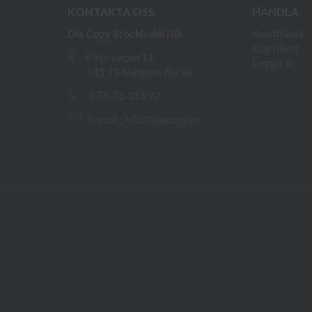
KONTAKTA OSS
HANDLA
Dia Copy Stockholm HB
Kundtjänst
Köpvillkor
Ellipsvägen 11
Logga in
141 75 Kungens Kurva
073-76 333 92
E-post:
info@diacopy.se