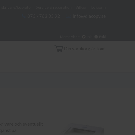
 skrivare/kopiator
Service & reparation
Villkor
Logga in
073 - 763 33 92
info@diacopy.se
Moms visas:
Inkl
Exkl
Din varukorg är tom!
skrivare och eventuellt
tjänst på