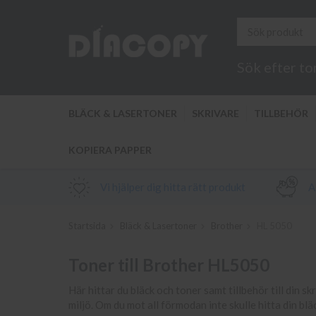
Sök efter to
BLÄCK & LASERTONER
SKRIVARE
TILLBEHÖR
KOPIERA PAPPER
Vi hjälper dig hitta rätt produkt
Al
Startsida
Bläck & Lasertoner
Brother
HL 5050
Toner till Brother HL5050
Här hittar du bläck och toner samt tillbehör till din sk
miljö. Om du mot all förmodan inte skulle hitta din bl