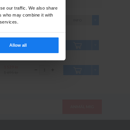
Pris inkl. moms
Antal
se our traffic. We also share
ers who may combine it with
719 kr
INFO
 services.
795 kr
629 kr
Allow all
699 kr
1 529 kr
1 695 kr
ANMÄL MIG