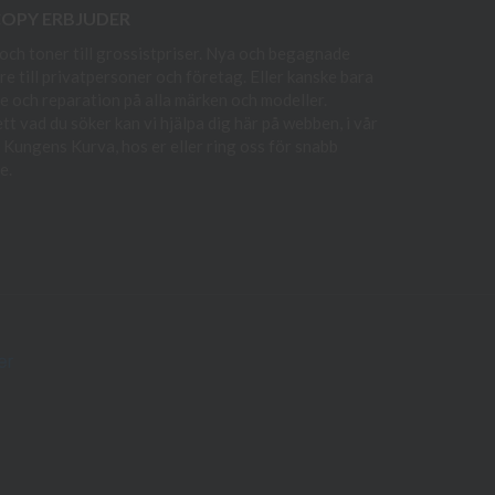
COPY ERBJUDER
och toner till grossistpriser. Nya och begagnade
re till privatpersoner och företag. Eller kanske bara
e och reparation på alla märken och modeller.
t vad du söker kan vi hjälpa dig här på webben, i vår
i Kungens Kurva, hos er eller ring oss för snabb
e.