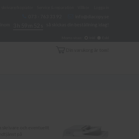
 skrivare/kopiator
Service & reparation
Villkor
Logga in
073 - 763 33 92
info@diacopy.se
 inom
så skickas din beställning idag!
3 h 59 m 52 s
Moms visas:
Inkl
Exkl
Din varukorg är tom!
in skrivare och eventuellt
ndtjänst på