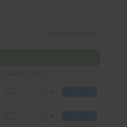
m görs innan 16.00 skickas
 Kungens Kurva. Våra
Visa endast varor i lager
Pris inkl. moms
Antal
1 709 kr
1 895 kr
399 kr
450 kr