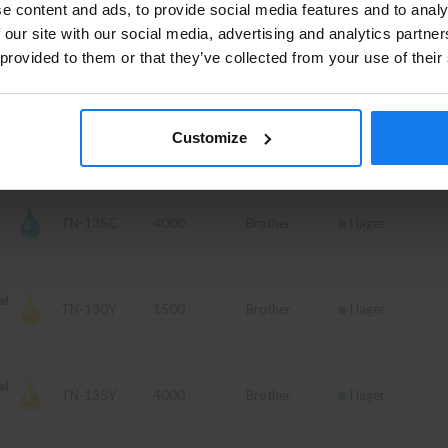
e content and ads, to provide social media features and to analy
Se våra priser med eller utan moms
 our site with our social media, advertising and analytics partn
TN-135BK
5000
Brother
I lager
 provided to them or that they’ve collected from your use of their
Vänligen välj privat om du vill se priser inklusive moms eller
företag för priser exklusive moms.
PRIVAT
FÖRETAG
Customize
TN-130C
1500
Brother
I lager
TN-135C
4000
Brother
I lager
al
TN-130Y
1500
Brother
I lager
al
TN-135Y
4000
Brother
I lager