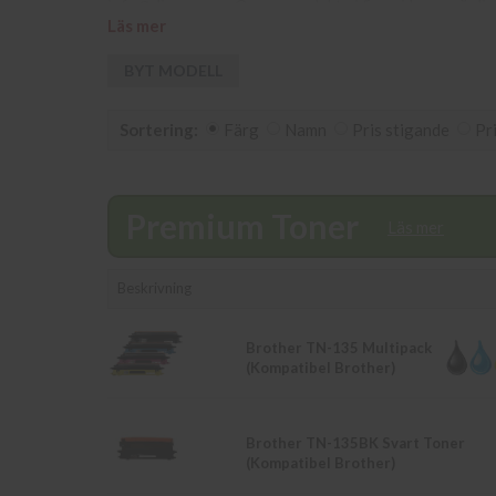
info@diacopy.se. Om en produkt ej finns i lager vänli
Läs mer
samma dag. Du kan även snabbt och enkelt köpa bläck 
butikspriser är detsamma som webbpriser. Välkommen
BYT MODELL
Sortering:
Färg
Namn
Pris stigande
Pr
Premium Toner
Läs mer
Beskrivning
Brother TN-135 Multipack
(Kompatibel Brother)
Brother TN-135BK Svart Toner
(Kompatibel Brother)