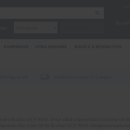
Hyr
Beställ
ner
KAMPANJER
HYRA SKRIVARE
SERVICE & REPARATION
ltid låga priser
Snabba leveranser (1-2 dagar)
krivare Brother DCP-9045. Vi har alltid original bläck och toner till d
läckpatron eller toner till din Brother DCP-9045 vänligen kontakta ku