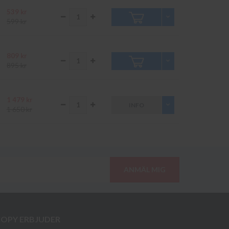
539 kr
599 kr
809 kr
895 kr
1 479 kr
INFO
1 650 kr
ANMÄL MIG
COPY ERBJUDER