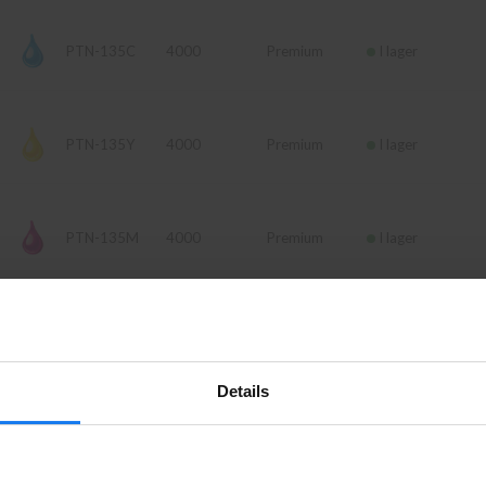
PTN-135C
4000
Premium
I lager
PTN-135Y
4000
Premium
I lager
PTN-135M
4000
Premium
I lager
Artikelnr
Sidor
Fabrikat
Leverans
Details
TN-130BK
2500
Brother
Finns ej i lager
Privatperson eller företagare?