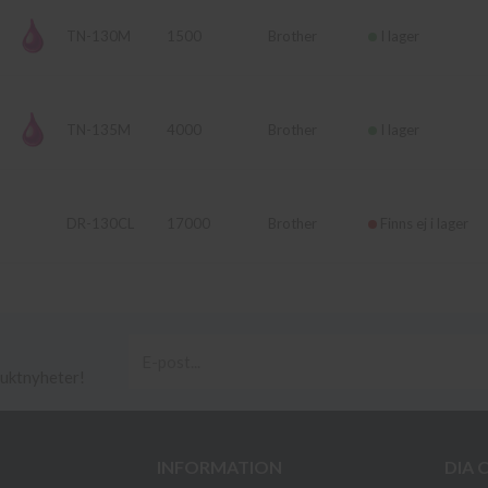
TN-130M
1500
Brother
I lager
TN-135M
4000
Brother
I lager
DR-130CL
17000
Brother
Finns ej i lager
duktnyheter!
INFORMATION
DIA 