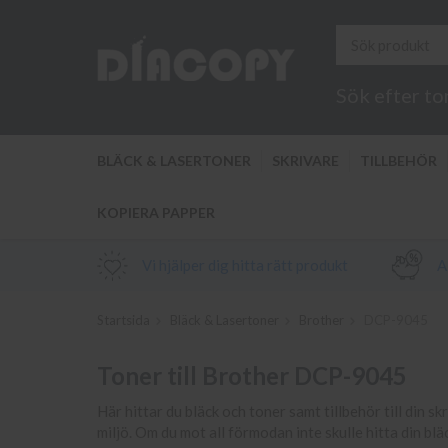
Sök efter to
BLÄCK & LASERTONER
SKRIVARE
TILLBEHÖR
KOPIERA PAPPER
Vi hjälper dig hitta rätt produkt
Al
Startsida
Bläck & Lasertoner
Brother
DCP-9045
Toner till Brother DCP-9045
Här hittar du bläck och toner samt tillbehör till din s
miljö. Om du mot all förmodan inte skulle hitta din b