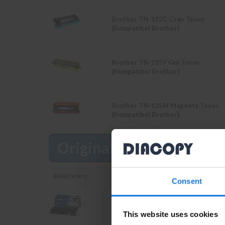
Brother TN-135C Cyan Toner
(Kompatibel Brother)
Brother TN-135Y Gul Toner
(Kompatibel Brother)
Brother TN-135M Magenta Toner
(Kompatibel Brother)
Original
Läs mer
Beskrivning
Consent
Brother TN-130BK Svart Toner
(Original Brother)
This website uses cookies