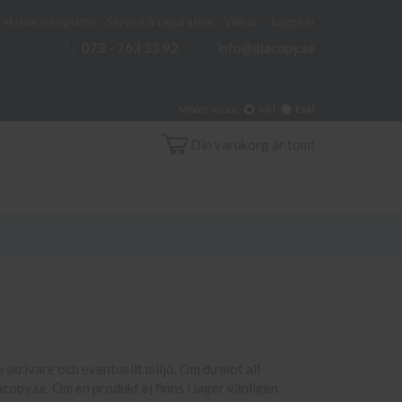
 skrivare/kopiator
Service & reparation
Villkor
Logga in
073 - 763 33 92
info@diacopy.se
Moms visas:
Inkl
Exkl
Din varukorg är tom!
in skrivare och eventuellt miljö. Om du mot all
copy.se. Om en produkt ej finns i lager vänligen