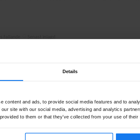
ällningar som görs innan 16.00 skickas samma dag. Du kan även snabbt
rva. Våra butikspriser är detsamma som webbpriser. Välkommen in!
is fallande
Senast inlagd
Details
Artikelnr
Sidor
Fabrikat
Leverans
Privatperson eller företagare?
TN-100
3000
Brother
Finns ej i lager
e content and ads, to provide social media features and to analy
Se våra priser med eller utan moms
 our site with our social media, advertising and analytics partn
 provided to them or that they’ve collected from your use of their
Vänligen välj privat om du vill se priser inklusive moms eller
ginal
DR-100
8000
Brother
Finns ej i lager
företag för priser exklusive moms.
PRIVAT
FÖRETAG