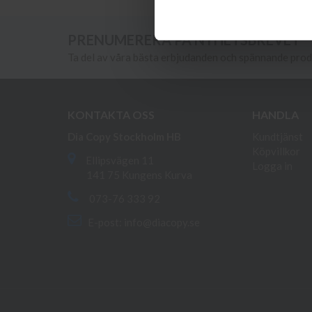
PRENUMERERA PÅ NYHETSBREVET
Ta del av våra bästa erbjudanden och spännande pro
KONTAKTA OSS
HANDLA
Dia Copy Stockholm HB
Kundtjänst
Köpvillkor
Ellipsvägen 11
Logga in
141 75 Kungens Kurva
073-76 333 92
E-post:
info@diacopy.se