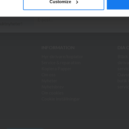
Customize
duktnyheter!
INFORMATION
DIA 
Hyr skrivare/kopiator
Bläck 
Service & reparation
skriva
Kopiera Papper
servic
Om oss
Oavset
Nyheter
butik 
Nyhetsbrev
servic
Om cookies
Cookie inställningar