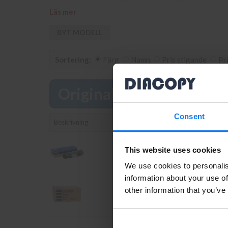
bevaka produkten så återkommer vi till dig. Alla best
Läs mer
MFC-3900 i vår butik på Ellipsvägen 11 i Kungens Ku
BYT MODELL
Sortering:
Färg
Namn
Pris stigande
Pr
Original
Läs mer
Consent
Beskrivning
Brother TN-100 Svart Toner
This website uses cookies
(Original Brother)
We use cookies to personalis
information about your use of
other information that you’ve
Brother DR-100 Trumma/Drum (Ori
Brother)