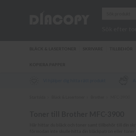
Sök efter to
BLÄCK & LASERTONER
SKRIVARE
TILLBEHÖR
KOPIERA PAPPER
Vi hjälper dig hitta rätt produkt
Al
Startsida
Bläck & Lasertoner
Brother
MFC-3900
Toner till Brother MFC-3900
Här hittar du bläck och toner samt tillbehör till din s
förmodan inte skulle hitta din bläckpatron eller tone