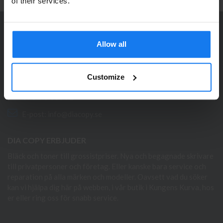
Se våra priser med eller utan moms
of their services.
Vänligen välj privat om du vill se priser inklusive moms
eller företag för priser exklusive moms.
KONTAKTA OSS
Allow all
PRIVAT
FÖRETAG
Dia Copy Stockholm HB
Ellipsvägen 11
Customize
141 75 Kungens Kurva
073-76 333 92
E-post:
info@diacopy.se
DIA COPY ERBJUDER
Bläck och toner till grossistpriser. Nya och begagnade skrivare
till privatpersoner och företag. Eller kanske bara service och
reparation på alla märken och modeller. Oavsett vad du söker
kan vi hjälpa dig här på webben, i vår butik i Kungens Kurva, hos
er eller ring oss för snabb service.