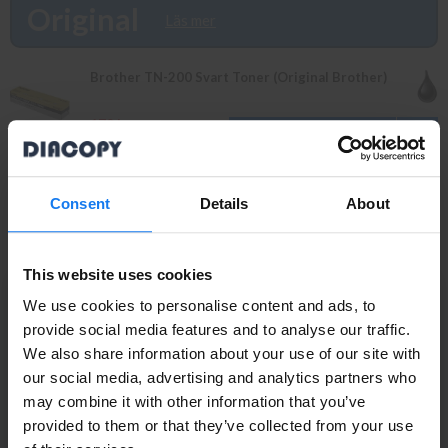
finns i lager vänligen bevaka produkten så återkommer vi till dig.
Original
Läs mer
Alla beställningar som görs innan 16.00 skickas samma dag. Du
kan även snabbt och enkelt köpa bläck och toner till din Brother
FAX 8000 P i vår butik på Ellipsvägen 11 i Kungens Kurva. Våra
Brother TN-200 Svart Toner (Original Brother)
butikspriser är detsamma som webbpriser. Välkommen in!
179 kr
199 kr
Brother DR-200 Trumma/Drum (Original Brother)
Consent
Details
About
1 349 kr
1 495 kr
This website uses cookies
We use cookies to personalise content and ads, to
provide social media features and to analyse our traffic.
PRENUMERERA PÅ NYHETSBREVET
We also share information about your use of our site with
Ta del av våra bästa erbjudanden och spännande
Privatperson eller
our social media, advertising and analytics partners who
produktnyheter!
may combine it with other information that you’ve
företagare?
ANMÄL MIG
provided to them or that they’ve collected from your use