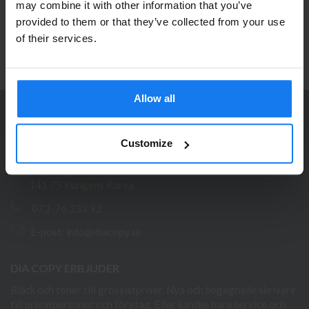
may combine it with other information that you’ve
företagare?
Ta del av våra bästa erbjudanden och spännande
provided to them or that they’ve collected from your use
produktnyheter!
Se våra priser med eller utan moms
of their services.
ANMÄL MIG
Vänligen välj privat om du vill se priser inklusive moms
eller företag för priser exklusive moms.
Allow all
PRIVAT
FÖRETAG
KONTAKTA OSS
Customize
Dia Copy Stockholm HB
Ellipsvägen 11
141 75 Kungens Kurva
073-76 333 92
E-post:
info@diacopy.se
DIA COPY ERBJUDER
Bläck och toner till grossistpriser. Nya och begagnade skrivare
till privatpersoner och företag. Eller kanske bara service och