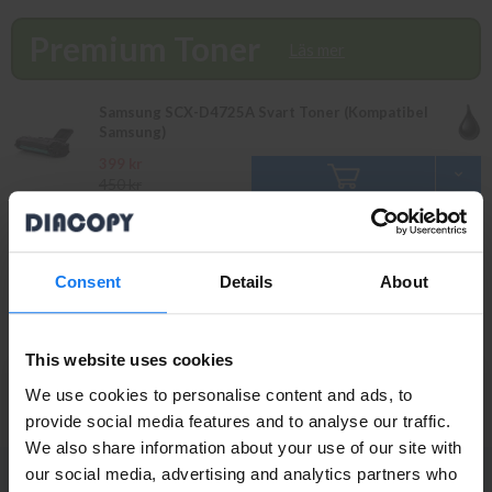
Välkommen in!
Premium Toner
Läs mer
Samsung SCX-D4725A Svart Toner (Kompatibel
Samsung)
399 kr
450 kr
Original
Läs mer
Consent
Details
About
Samsung SCX-D4725A Svart Toner (Original
Samsung)
This website uses cookies
679 kr
750 kr
We use cookies to personalise content and ads, to
provide social media features and to analyse our traffic.
We also share information about your use of our site with
Privatperson eller
our social media, advertising and analytics partners who
PRENUMERERA PÅ NYHETSBREVET